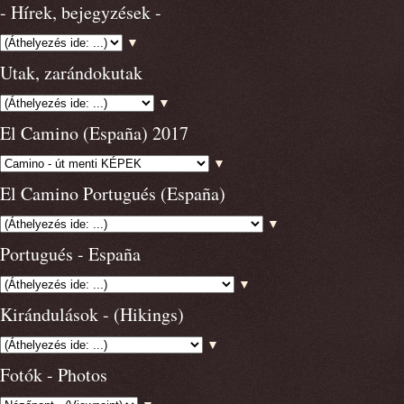
- Hírek, bejegyzések -
▼
Utak, zarándokutak
▼
El Camino (España) 2017
▼
El Camino Portugués (España)
▼
Portugués - España
▼
Kirándulások - (Hikings)
▼
Fotók - Photos