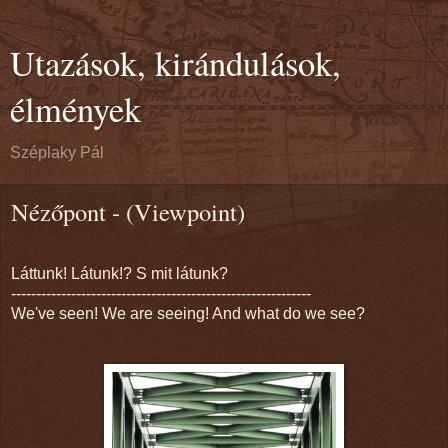
Utazások, kirándulások,
élmények
Széplaky Pál
Nézőpont - (Viewpoint)
Láttunk! Látunk!? S mit látunk?
------------------------------------------------------------
We've seen! We are seeing! And what do we see?