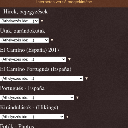
Internetes verzió megtekintése
- Hírek, bejegyzések -
▼
Utak, zarándokutak
▼
El Camino (España) 2017
▼
El Camino Portugués (España)
▼
Portugués - España
▼
Kirándulások - (Hikings)
▼
Fotók - Photos